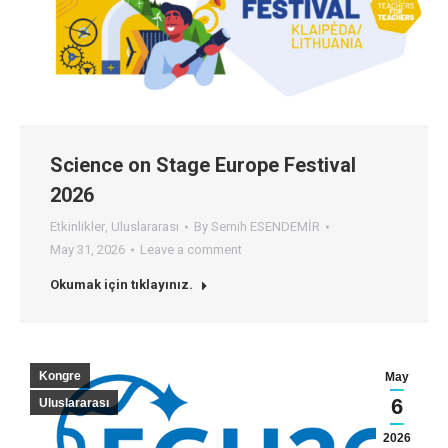
Science on Stage Europe Festival
2026
Etkinlikler
,
Uluslararası
By
Semih ESENDEMİR
May 31, 2026
Leave a comment
Okumak için tıklayınız.
Kongre
May
6
Uluslararası
2026