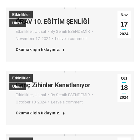
Etkinlikler
Nov
ÖRAV 10. EĞİTİM ŞENLİĞİ
17
Ulusal
Etkinlikler
,
Ulusal
By
Semih ESENDEMİR
2024
November 17, 2024
Leave a comment
Okumak için tıklayınız.
Etkinlikler
Oct
Genç Zihinler Kanatlanıyor
18
Ulusal
Etkinlikler
,
Ulusal
By
Semih ESENDEMİR
2024
October 18, 2024
Leave a comment
Okumak için tıklayınız.