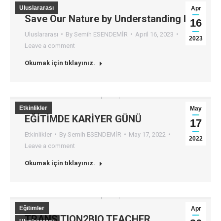
Uluslararası
Apr
Save Our Nature by Understanding It!
16
Uluslararası
By
Semih ESENDEMİR
April 16, 2023
2023
Leave a comment
Okumak için tıklayınız.
Etkinlikler
May
EĞİTİMDE KARİYER GÜNÜ
17
Etkinlikler
By
Semih ESENDEMİR
May 17, 2022
2022
Leave a comment
Okumak için tıklayınız.
Eğitimler
Apr
TRANSITION2BIO TEACHER