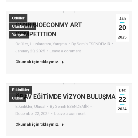
Ödüller
Jan
GENB BIOECONMY ART
20
Uluslararası
COMPETITION
Yarışma
2025
Ödüller
,
Uluslararası
,
Yarışma
By
Semih ESENDEMİR
January 20, 2025
Leave a comment
Okumak için tıklayınız.
Etkinlikler
Dec
ÖRAV EĞİTİMDE VİZYON BULUŞMASI
22
Ulusal
Etkinlikler
,
Ulusal
By
Semih ESENDEMİR
2024
December 22, 2024
Leave a comment
Okumak için tıklayınız.