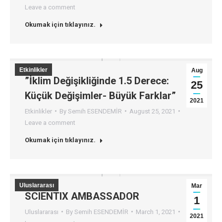
Leave a comment
Okumak için tıklayınız.
Etkinlikler
Aug
”İklim Değişikliğinde 1.5 Derece:
25
Küçük Değişimler- Büyük Farklar”
2021
Etkinlikler
By
Semih ESENDEMİR
August 25, 2021
Leave a comment
Okumak için tıklayınız.
Uluslararası
Mar
SCIENTIX AMBASSADOR
1
Uluslararası
By
Semih ESENDEMİR
March 1, 2021
2021