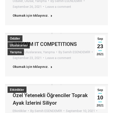
Ödüller
,
Ulusal
,
Yarışma
By
Semih ESENDEMİR
September 26, 2021
Leave a comment
Okumak için tıklayınız.
Ödüller
Sep
STE(A)M IT COMPETITIONS
23
Uluslararası
Ödüller
,
Uluslararası
,
Yarışma
By
Semih ESENDEMİR
Yarışma
2021
September 23, 2021
Leave a comment
Okumak için tıklayınız.
Etkinlikler
Sep
Özel Yetenekli Öğrenciler Toprak
10
Ayak İzlerini Siliyor
2021
Etkinlikler
By
Semih ESENDEMİR
September 10, 2021