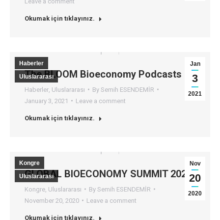
Leave a comment
Okumak için tıklayınız.
Haberler
Jan
The BLOOM Bioeconomy Podcasts
3
Uluslararası
Haberler
,
Uluslararası
By
Semih ESENDEMİR
2021
January 3, 2021
Leave a comment
Okumak için tıklayınız.
Kongre
Nov
GLOBAL BIOECONOMY SUMMIT 2020
20
Uluslararası
Kongre
,
Uluslararası
By
Semih ESENDEMİR
2020
November 20, 2020
Leave a comment
Okumak için tıklayınız.