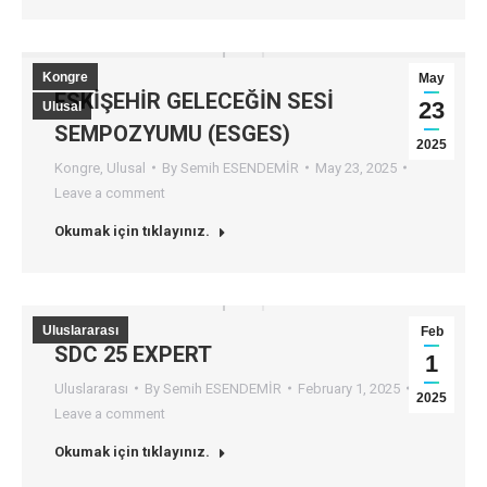
Kongre
May
ESKİŞEHİR GELECEĞİN SESİ
23
Ulusal
SEMPOZYUMU (ESGES)
2025
Kongre
,
Ulusal
By
Semih ESENDEMİR
May 23, 2025
Leave a comment
Okumak için tıklayınız.
Uluslararası
Feb
SDC 25 EXPERT
1
Uluslararası
By
Semih ESENDEMİR
February 1, 2025
2025
Leave a comment
Okumak için tıklayınız.