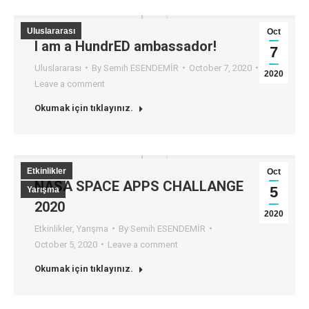
Uluslararası
Oct
I am a HundrED ambassador!
7
Uluslararası
By
Semih ESENDEMİR
October 7, 2020
2020
Leave a comment
Okumak için tıklayınız.
Etkinlikler
Oct
NASA SPACE APPS CHALLANGE
5
Yarışma
2020
2020
Etkinlikler
,
Yarışma
By
Semih ESENDEMİR
October 5, 2020
Leave a comment
Okumak için tıklayınız.