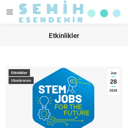
Etkinlikler
You are here:
Etkinlikler
Jun
28
Uluslararası
2026