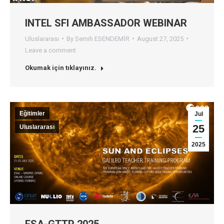
INTEL SFI AMBASSADOR WEBINAR
Uluslararası
By
Semih ESENDEMİR
August 27, 2025
Leave a comment
Okumak için tıklayınız.
Eğitimler
Jul
25
Uluslararası
2025
ESA-GTTP 2025