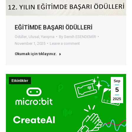
EĞİTİMDE BAŞARI ÖDÜLLERİ
Ödüller
,
Ulusal
,
Yarışma
By
Semih ESENDEMİR
November 1, 2025
Leave a comment
Okumak için tıklayınız.
Etkinlikler
Sep
5
2025