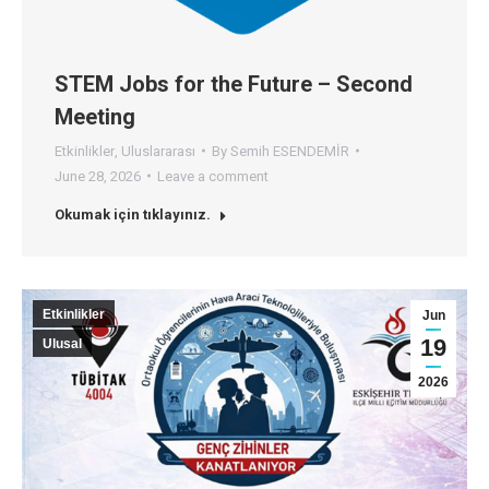
STEM Jobs for the Future – Second
Meeting
Etkinlikler
,
Uluslararası
By
Semih ESENDEMİR
June 28, 2026
Leave a comment
Okumak için tıklayınız.
Etkinlikler
Jun
19
Ulusal
2026