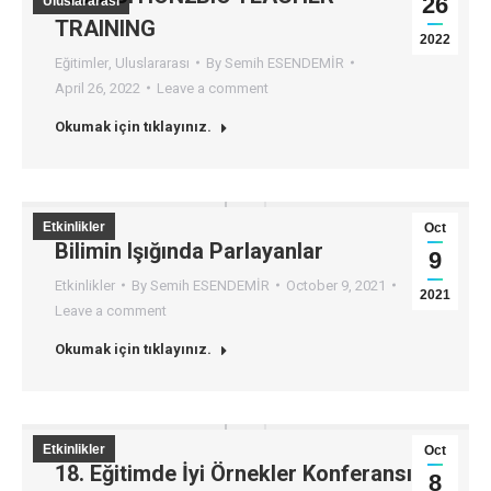
26
Uluslararası
TRAINING
2022
Eğitimler
,
Uluslararası
By
Semih ESENDEMİR
April 26, 2022
Leave a comment
Okumak için tıklayınız.
Etkinlikler
Oct
Bilimin Işığında Parlayanlar
9
Etkinlikler
By
Semih ESENDEMİR
October 9, 2021
2021
Leave a comment
Okumak için tıklayınız.
Etkinlikler
Oct
18. Eğitimde İyi Örnekler Konferansı
8