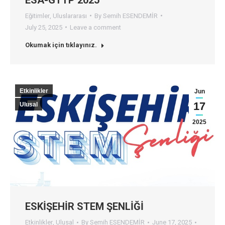
Eğitimler
,
Uluslararası
By
Semih ESENDEMİR
July 25, 2025
Leave a comment
Okumak için tıklayınız.
Etkinlikler
Jun
17
Ulusal
2025
ESKİŞEHİR STEM ŞENLİĞİ
Etkinlikler
,
Ulusal
By
Semih ESENDEMİR
June 17, 2025