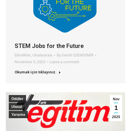
STEM Jobs for the Future
Etkinlikler
,
Uluslararası
By
Semih ESENDEMİR
November 9, 2025
Leave a comment
Okumak için tıklayınız.
Ödüller
Nov
1
Ulusal
Yarışma
2025