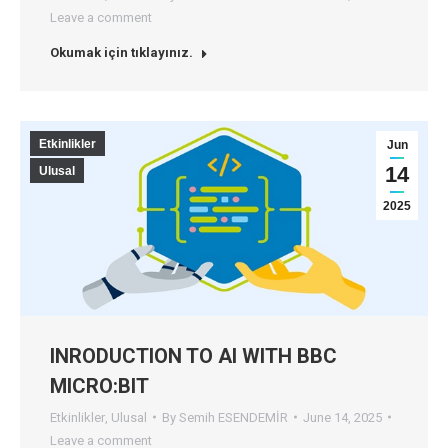
Leave a comment
Okumak için tıklayınız.
Etkinlikler
Jun
14
Ulusal
2025
INRODUCTION TO AI WITH BBC
MICRO:BIT
Etkinlikler
,
Ulusal
By
Semih ESENDEMİR
June 14, 2025
Leave a comment