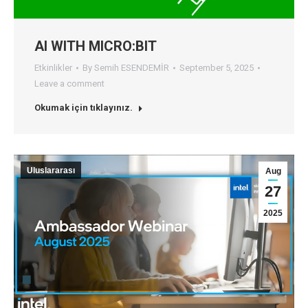
AI WITH MICRO:BIT
Etkinlikler
By
Semih ESENDEMİR
September 5, 2025
Leave a comment
Okumak için tıklayınız.
Uluslararası
Aug
27
2025