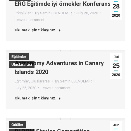
ERG Eğitimde iyi örnekler Konferansı
28
Etkinlikler
By
Semih ESENDEMİR
July 28, 2020
2020
Leave a comment
Okumak için tıklayınız.
Eğitimler
Jul
Astronomy Adventures in Canary
25
Uluslararası
Islands 2020
2020
Eğitimler
,
Uluslararası
By
Semih ESENDEMİR
July 25, 2020
Leave a comment
Okumak için tıklayınız.
Ödüller
Jun