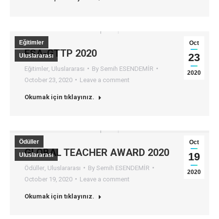
Eğitimler
Oct
ESA-GTTP 2020
23
Uluslararası
Eğitimler
,
Uluslararası
By
Semih ESENDEMİR
2020
October 23, 2020
Leave a comment
Okumak için tıklayınız.
Ödüller
Oct
GLOBAL TEACHER AWARD 2020
19
Uluslararası
Ödüller
,
Uluslararası
By
Semih ESENDEMİR
2020
October 19, 2020
Leave a comment
Okumak için tıklayınız.