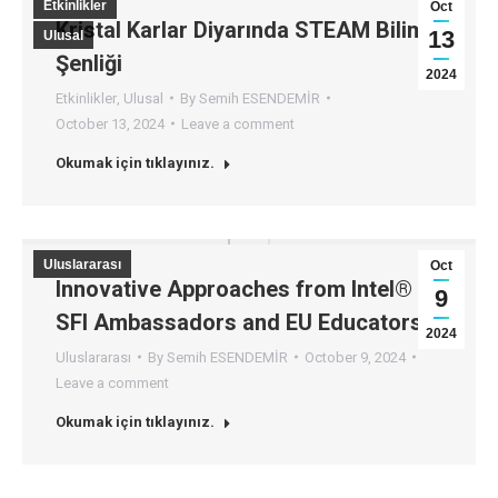
Etkinlikler
Oct
Kristal Karlar Diyarında STEAM Bilim
13
Ulusal
Şenliği
2024
Etkinlikler
,
Ulusal
By
Semih ESENDEMİR
October 13, 2024
Leave a comment
Okumak için tıklayınız.
Uluslararası
Oct
Innovative Approaches from Intel®
9
SFI Ambassadors and EU Educators
2024
Uluslararası
By
Semih ESENDEMİR
October 9, 2024
Leave a comment
Okumak için tıklayınız.