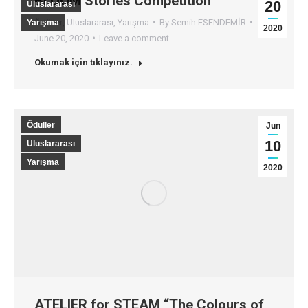
BLOOM Stories Competition
20
Uluslararası
Ödüller
,
Uluslararası
,
Yarışma
By
Semih ESENDEMİR
Yarışma
2020
June 20, 2020
Leave a comment
Okumak için tıklayınız.
Ödüller
Jun
10
Uluslararası
Yarışma
2020
ATELIER for STEAM “The Colours of