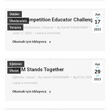
Ödüller
Jun
Intel Competition Educator Challenge
17
Uluslararası
Ödüller
,
Uluslararası
,
Yarışma
By
Semih ESENDEMİR
Yarışma
2023
June 17, 2023
Leave a comment
Okumak için tıklayınız.
Eğitimler
Apr
STEM Stands Together
29
Ulusal
Eğitimler
,
Ulusal
By
Semih ESENDEMİR
April 29, 2023
2023
Leave a comment
Okumak için tıklayınız.