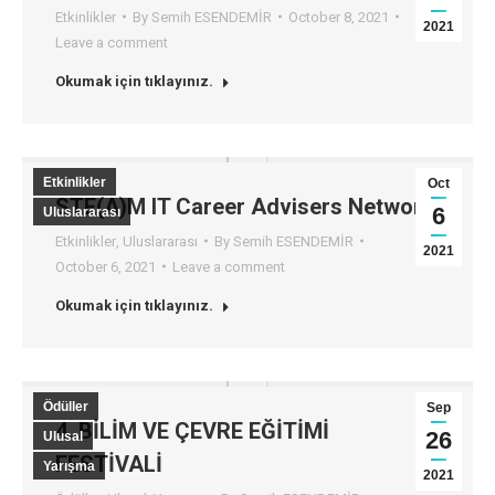
Etkinlikler
By
Semih ESENDEMİR
October 8, 2021
2021
Leave a comment
Okumak için tıklayınız.
Etkinlikler
Oct
STE(A)M IT Career Advisers Network
6
Uluslararası
Etkinlikler
,
Uluslararası
By
Semih ESENDEMİR
2021
October 6, 2021
Leave a comment
Okumak için tıklayınız.
Ödüller
Sep
4. BİLİM VE ÇEVRE EĞİTİMİ
26
Ulusal
FESTİVALİ
Yarışma
2021