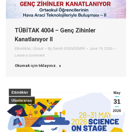
TÜBİTAK 4004 – Genç Zihinler
Kanatlanıyor II
Etkinlikler
,
Ulusal
By
Semih ESENDEMİR
June 19, 2026
Leave a comment
Okumak için tıklayınız.
Etkinlikler
May
31
Uluslararası
2026