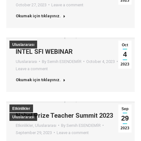
2023
October 27, 2023
Leave a comment
Okumak için tıklayınız.
Uluslararası
Oct
INTEL SFI WEBINAR
4
Uluslararası
By
Semih ESENDEMİR
October 4, 2023
2023
Leave a comment
Okumak için tıklayınız.
Etkinlikler
Sep
Nobel Prize Teacher Summit 2023
29
Uluslararası
Etkinlikler
,
Uluslararası
By
Semih ESENDEMİR
2023
September 29, 2023
Leave a comment