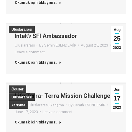
Okumak için tıklayınız.
Uluslararası
Aug
Intel® SFI Ambassador
25
Uluslararası
By
Semih ESENDEMİR
August 25, 2023
2023
Leave a comment
Okumak için tıklayınız.
Ödüller
Jun
Life Terra- Terra Mission Challenge
17
Uluslararası
Ödüller
,
Uluslararası
,
Yarışma
By
Semih ESENDEMİR
Yarışma
2023
June 17, 2023
Leave a comment
Okumak için tıklayınız.