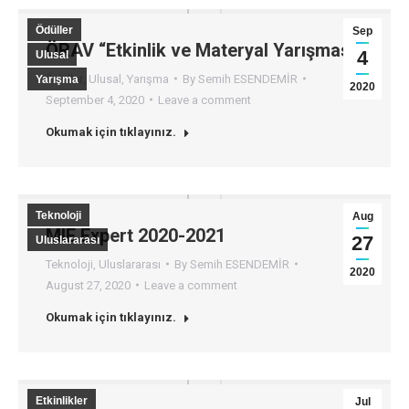
Ödüller
Sep
ÖRAV “Etkinlik ve Materyal Yarışması”
4
Ulusal
Ödüller
,
Ulusal
,
Yarışma
By
Semih ESENDEMİR
Yarışma
2020
September 4, 2020
Leave a comment
Okumak için tıklayınız.
Teknoloji
Aug
MIE Expert 2020-2021
27
Uluslararası
Teknoloji
,
Uluslararası
By
Semih ESENDEMİR
2020
August 27, 2020
Leave a comment
Okumak için tıklayınız.
Etkinlikler
Jul