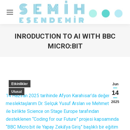
INRODUCTION TO AI WITH BBC
MICRO:BIT
You are here:
Etkinlikler
Jun
14
Ulusal
14 Haziran 2025 tarihinde Afyon Karahisar’da değerli
2025
meslektaşlarım Dr. Selçuk Yusuf Arslan ve Mehmet Yıldız
ile birlikte Science on Stage Europe tarafından
desteklenen “Coding for our Future” projesi kapsamında
“BBC Micro:bit ile Yapay Zekâ’ya Giriş” başlıklı bir eğitim