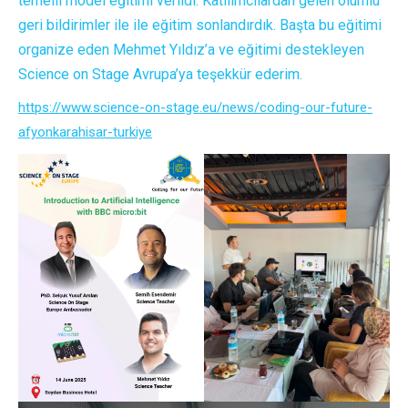
temelli model eğitimi verildi. Katılımcılardan gelen olumlu
geri bildirimler ile ile eğitim sonlandırdık. Başta bu eğitimi
organize eden Mehmet Yıldız’a ve eğitimi destekleyen
Science on Stage Avrupa’ya teşekkür ederim.
https://www.science-on-stage.eu/news/coding-our-future-
afyonkarahisar-turkiye