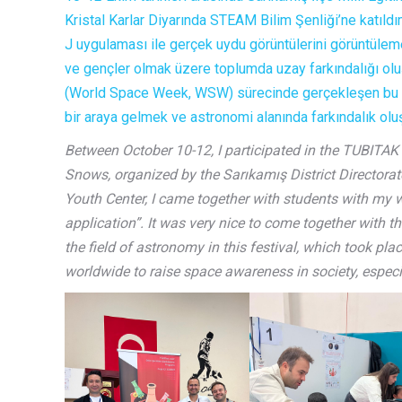
Kristal Karlar Diyarında STEAM Bilim Şenliği’ne katıld
J uygulaması ile gerçek uydu görüntülerini görüntüleme
ve gençler olmak üzere toplumda uzay farkındalığı ol
(World Space Week, WSW) sürecinde gerçekleşen bu şe
bir araya gelmek ve astronomi alanında farkındalık olu
Between October 10-12, I participated in the TUBITAK
Snows, organized by the Sarıkamış District Directorate
Youth Center, I came together with students with my w
application”. It was very nice to come together with t
the field of astronomy in this festival, which took p
worldwide to raise space awareness in society, especi