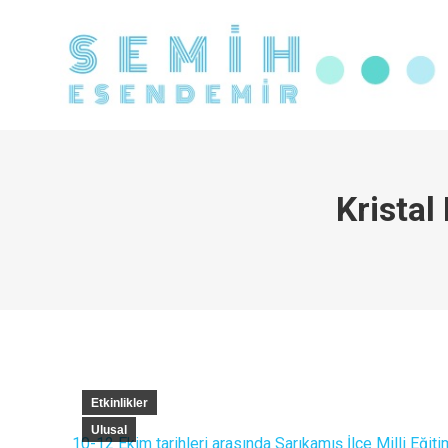
Ana Sayfa
Hakkında
Eği
Kristal
Etkinlikler
Ulusal
10-12 Ekim tarihleri arasında Sarıkamış İlçe Milli Eğ