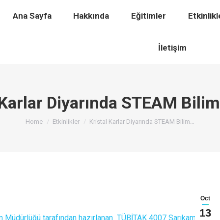
timler
Ana Sayfa
Etkinlikler
Hakkında
Eğitimler
Ödüller
Etkinlikl
H
İletişim
 Karlar Diyarında STEAM Bilim
You are here:
Home
Etkinlikler
Kristal Karlar Diyarında STEAM Bilim…
Oct
13
itim Müdürlüğü tarafından hazırlanan TÜBİTAK 4007 Sarıkamış