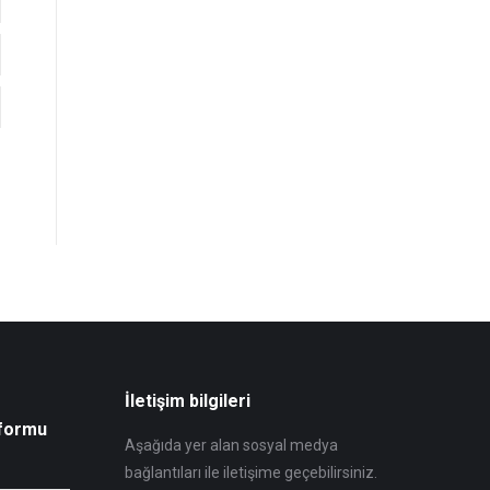
İletişim bilgileri
 formu
Aşağıda yer alan sosyal medya
bağlantıları ile iletişime geçebilirsiniz.