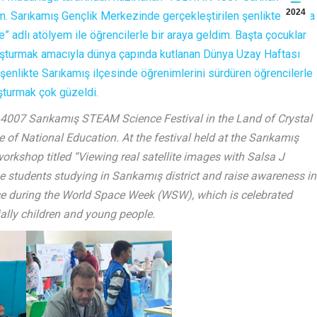
2024
ım. Sarıkamış Gençlik Merkezinde gerçekleştirilen şenlikte “Salsa
” adlı atölyem ile öğrencilerle bir araya geldim. Başta çocuklar
uşturmak amacıyla dünya çapında kutlanan Dünya Uzay Haftası
nlikte Sarıkamış ilçesinde öğrenimlerini sürdüren öğrencilerle
şturmak çok güzeldi.
 4007 Sarıkamış STEAM Science Festival in the Land of Crystal
 of National Education. At the festival held at the Sarıkamış
orkshop titled “Viewing real satellite images with Salsa J
he students studying in Sarıkamış district and raise awareness in
lace during the World Space Week (WSW), which is celebrated
ally children and young people.