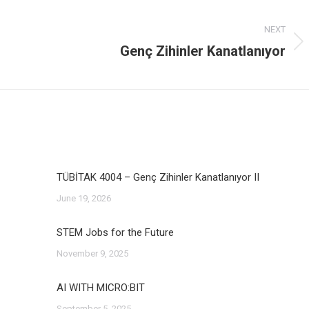
NEXT
Genç Zihinler Kanatlanıyor
Next
post:
TÜBİTAK 4004 – Genç Zihinler Kanatlanıyor II
June 19, 2026
STEM Jobs for the Future
November 9, 2025
AI WITH MICRO:BIT
September 5, 2025