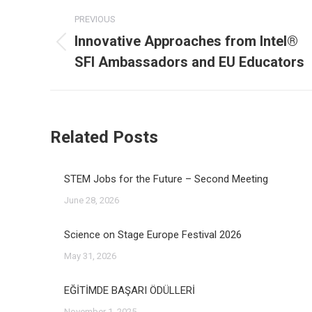
Post
PREVIOUS
navigation
Innovative Approaches from Intel®
Previous
SFI Ambassadors and EU Educators
post:
Related Posts
STEM Jobs for the Future – Second Meeting
June 28, 2026
Science on Stage Europe Festival 2026
May 31, 2026
EĞİTİMDE BAŞARI ÖDÜLLERİ
November 1, 2025