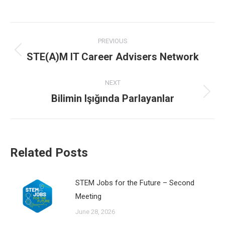
on
on
on
on
Facebook
X
Pinterest
LinkedIn
Post
PREVIOUS
navigation
STE(A)M IT Career Advisers Network
Previous
post:
NEXT
Bilimin Işığında Parlayanlar
Next
post:
Related Posts
STEM Jobs for the Future – Second
Meeting
June 28, 2026