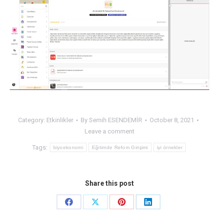
Category:
Etkinlikler
By
Semih ESENDEMİR
October 8, 2021
Leave a comment
Tags:
biyoekonomi
Eğitimde Refom Girişimi
iyi örnekler
Share this post
Share
Share
Share
Share