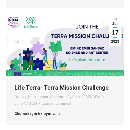
Jun
17
2023
Life Terra- Terra Mission Challenge
Ödüller
,
Uluslararası
,
Yarışma
By
Semih ESENDEMİR
June 17, 2023
Leave a comment
Okumak için tıklayınız.