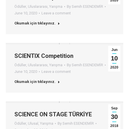
2020
Ödüller
,
Uluslararası
,
Yarışma
By
Semih ESENDEMİR
June 10, 2020
Leave a comment
Okumak için tıklayınız.
Jun
SCIENTIX Competition
10
Ödüller
,
Uluslararası
,
Yarışma
By
Semih ESENDEMİR
2020
June 10, 2020
Leave a comment
Okumak için tıklayınız.
Sep
SCIENCE ON STAGE TÜRKİYE
30
Ödüller
,
Ulusal
,
Yarışma
By
Semih ESENDEMİR
2018