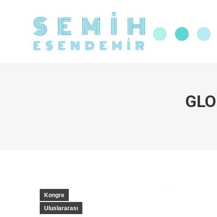
Ana Sayfa
Hakkında
Eği
GLO
Kongre
Uluslararası