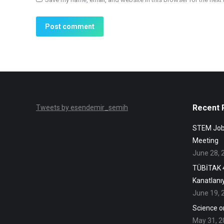
Post comment
Recent 
Tweets by esendemir_semih
STEM Jobs
Meeting
June 28, 
TÜBİTAK 4
Kanatlanıy
June 19, 
Science o
May 31, 2