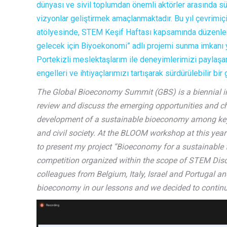
dünyası ve sivil toplumdan önemli aktörler arasında sü
vizyonlar geliştirmek amaçlanmaktadır. Bu yıl çevri
atölyesinde, STEM Keşif Haftası kapsamında düzenlen
gelecek için Biyoekonomi” adlı projemi sunma imkanı ya
Portekizli meslektaşlarım ile deneyimlerimizi paylaş
engelleri ve ihtiyaçlarımızı tartışarak sürdürülebilir b
The Global Bioeconomy Summit (GBS) is a biennial in
review and discuss the emerging opportunities and ch
development of a sustainable bioeconomy among key 
and civil society. At the BLOOM workshop at this yea
to present my project “Bioeconomy for a sustainable 
competition organized within the scope of STEM Disc
colleagues from Belgium, Italy, Israel and Portugal a
bioeconomy in our lessons and we decided to continue