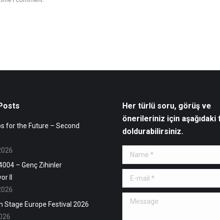
Posts
Her türlü soru, görüş ve
önerileriniz için aşağıdaki
 for the Future – Second
doldurabilirsiniz.
2026
Name *
004 – Genç Zihinler
E-mail *
or II
2026
Message
n Stage Europe Festival 2026
026