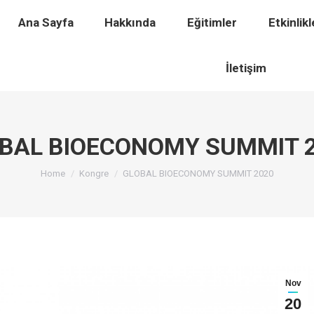
timler
Ana Sayfa
Etkinlikler
Hakkında
Eğitimler
Ödüller
Etkinlikl
H
İletişim
BAL BIOECONOMY SUMMIT 
You are here:
Home
Kongre
GLOBAL BIOECONOMY SUMMIT 2020
Nov
20