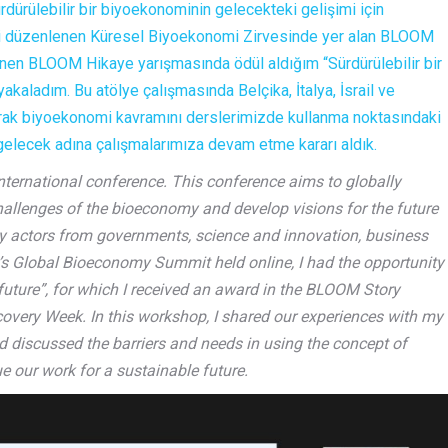
rdürülebilir bir biyoekonominin gelecekteki gelişimi için
miçi düzenlenen Küresel Biyoekonomi Zirvesinde yer alan BLOOM
en BLOOM Hikaye yarışmasında ödül aldığım “Sürdürülebilir bir
kaladım. Bu atölye çalışmasında Belçika, İtalya, İsrail ve
arak biyoekonomi kavramını derslerimizde kullanma noktasındaki
ir gelecek adına çalışmalarımıza devam etme kararı aldık.
ternational conference. This conference aims to globally
allenges of the bioeconomy and develop visions for the future
actors from governments, science and innovation, business
r’s Global Bioeconomy Summit held online, I had the opportunity
future”, for which I received an award in the BLOOM Story
overy Week. In this workshop, I shared our experiences with my
nd discussed the barriers and needs in using the concept of
 our work for a sustainable future.