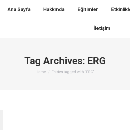
timler
Ana Sayfa
Etkinlikler
Hakkında
Eğitimler
Ödüller
Etkinlikl
H
İletişim
Tag Archives:
ERG
You are here:
Home
Entries tagged with "ERG"