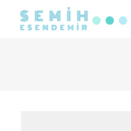
Ana Sayfa
Hakkında
Eği