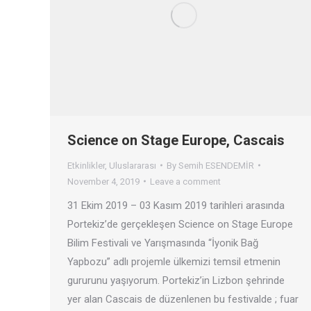
Science on Stage Europe, Cascais
Etkinlikler
,
Uluslararası
By
Semih ESENDEMİR
November 4, 2019
Leave a comment
31 Ekim 2019 – 03 Kasım 2019 tarihleri arasında
Portekiz’de gerçekleşen Science on Stage Europe
Bilim Festivali ve Yarışmasında “İyonik Bağ
Yapbozu” adlı projemle ülkemizi temsil etmenin
gururunu yaşıyorum. Portekiz’in Lizbon şehrinde
yer alan Cascais de düzenlenen bu festivalde ; fuar