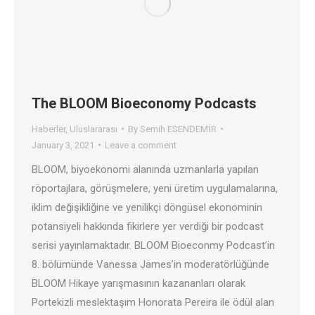
The BLOOM Bioeconomy Podcasts
Haberler
,
Uluslararası
By
Semih ESENDEMİR
January 3, 2021
Leave a comment
BLOOM, biyoekonomi alanında uzmanlarla yapılan
röportajlara, görüşmelere, yeni üretim uygulamalarına,
iklim değişikliğine ve yenilikçi döngüsel ekonominin
potansiyeli hakkında fikirlere yer verdiği bir podcast
serisi yayınlamaktadır. BLOOM Bioeconmy Podcast’in
8. bölümünde Vanessa James’in moderatörlüğünde
BLOOM Hikaye yarışmasının kazananları olarak
Portekizli meslektaşım Honorata Pereira ile ödül alan